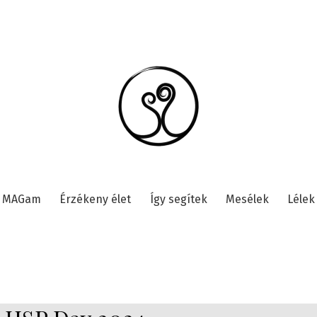
MAGam
Érzékeny élet
Így segítek
Mesélek
Lélek