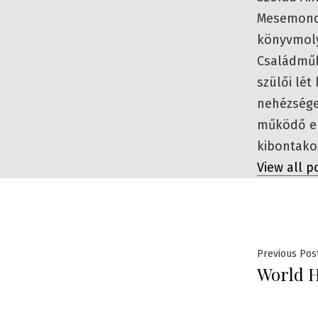
Mesemondó
könyvmoly
Családműhe
szülői lé
nehézsége
működő em
kibontako
View all 
Bejeg
Previous Pos
World H
navig