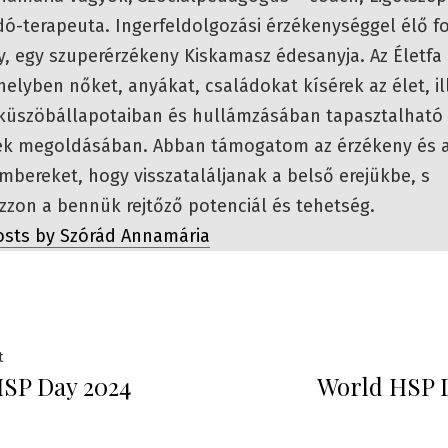
-terapeuta. Ingerfeldolgozási érzékenységgel élő f
, egy szuperérzékeny Kiskamasz édesanyja. Az Életfa
lyben nőket, anyákat, családokat kísérek az élet, il
t küszöbállapotaiban és hullámzásában tapasztalható
k megoldásában. Abban támogatom az érzékeny és 
bereket, hogy visszataláljanak a belső erejükbe, s
zzon a bennük rejtőző potenciál és tehetség.
posts by Szórád Annamária
yzés
Previous
t
SP Day 2024
World HSP 
post:
áció