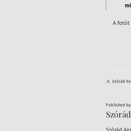
mé
A fotót
Posted
Szórád An
by
Published by
Szórá
Szórád An