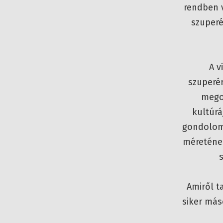
rendben v
szuperé
A v
szuperé
mego
kultúrá
gondolom,
méretének
s
Amiről t
siker más