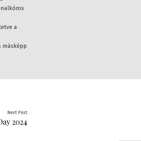
onalkóros
letve a
a másképp
Next
Next Post
Day 2024
post: