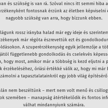
an és szükség is van rá. Szóval nincs itt semmi hiba a
rzékenyként fontosnak érzünk az életben képviselni 
nagyobb szükség van arra, hogy bízzunk ebben.
ilágunk rossz irányba halad már egy ideje és szerinte
rzékenyek már régóta észrevettük ezt és gondolkodun
ldásokon. A szuperérzékenység egyik jellemzője a tö
jától függetlenebb gondolkodás és cselekvés képess
 hogy most, amikor már a többség is kezd eljutni a
 érzékeléséhez, óriási értékké válik az, hogy mi már
zámolni a tapasztalatainkról egy jobb világ építésérő
alán nem beszéltünk – mert nem volt menő és csillog
ok szemében – manapság átértékelődik és fontos in
válhat mindannyiunk számára.