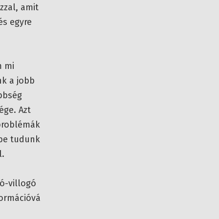
zzal, amit
és egyre
m mi
k a jobb
bbség
ége. Azt
 problémák
 be tudunk
l.
ó-villogó
formációvá