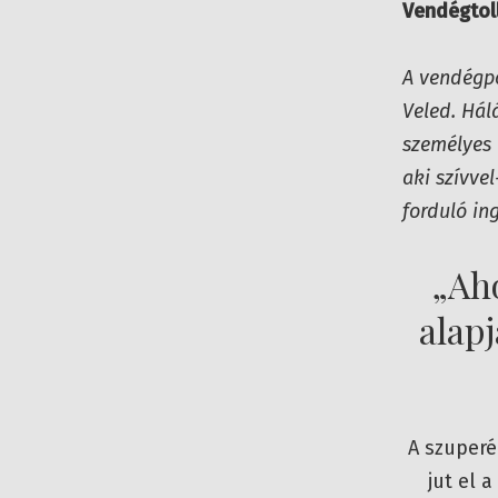
Vendégtoll
A vendégpo
Veled. Hál
személyes 
aki szívve
forduló in
„Ah
alap
A szuperé
jut el 