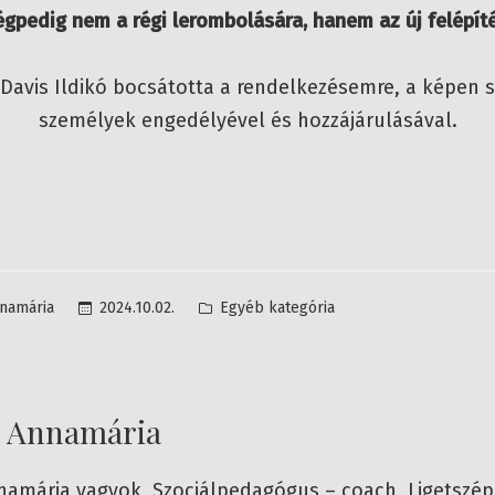
gpedig nem a régi lerombolására, hanem az új felépíté
 Davis Ildikó bocsátotta a rendelkezésemre, a képen 
személyek engedélyével és hozzájárulásával.
Posted
2024.10.02.
Egyéb kategória
namária
in
d Annamária
namária vagyok, Szociálpedagógus – coach, Ligetszé