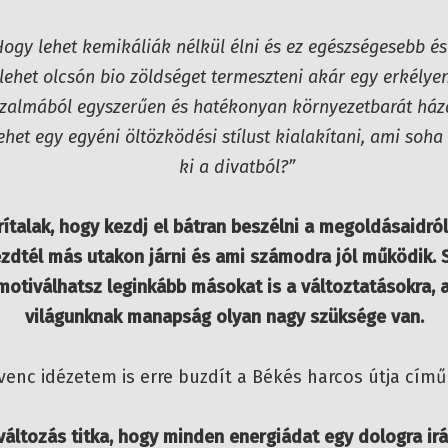
Hogy lehet kemikáliák nélkül élni és ez egészségesebb és
lehet olcsón bio zöldséget termeszteni akár egy erkélye
szalmából egyszerűen és hatékonyan környezetbarát háza
ehet egy egyéni öltözködési stílust kialakítani, ami so
ki a divatból?”
rítalak, hogy kezdj el bátran beszélni a megoldásaidról
ezdtél más utakon járni és ami számodra jól működik. 
motiválhatsz leginkább másokat is a változtatásokra, 
világunknak manapság olyan nagy szüksége van.
enc idézetem is erre buzdít a Békés harcos útja című
változás titka, hogy minden energiádat egy dologra irá