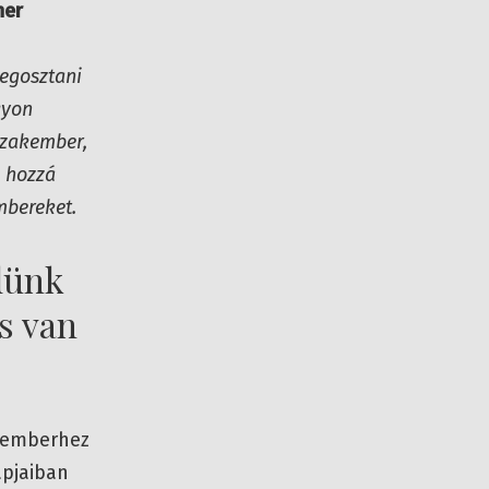
ner
egosztani
gyon
szakember,
a hozzá
mbereket.
dünk
s van
b emberhez
apjaiban