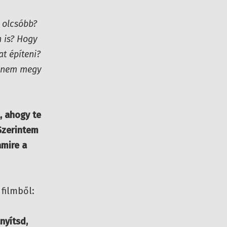
 olcsóbb?
n is? Hogy
t építeni?
ha nem megy
, ahogy te
Szerintem
amire a
 filmből:
nyítsd,