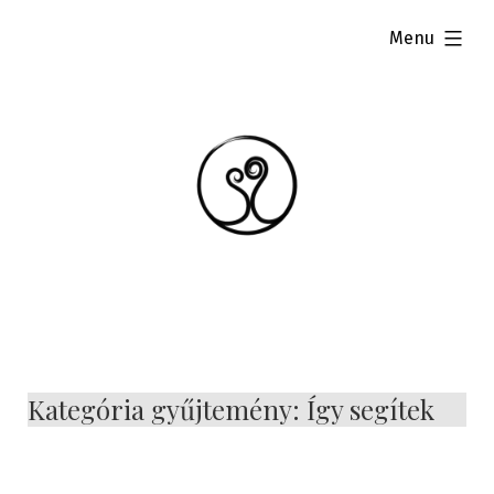
Skip
expanded
Menu
to
content
Kategória gyűjtemény:
Így segítek