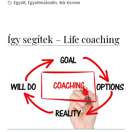
in
Tags:
,
,
Együtt
Együttműködés
Női Köreim
Így segítek – Life coaching