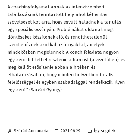
A coachingfolyamat annak az intenzív emberi
találkozásnak fenntartott hely, ahol két ember
szövetséget köt arra, hogy együtt haladnak a tanulás
egy speciális ösvényén. Problémákat oldanak meg,
döntéseket készítenek elő, és rendíthetetlenül
szembenéznek azokkal az árnyakkal, amelyek
mindeközben megjelennek. A coach feladata nagyon
egyszerű: fel kell ébresztenie a harcost (a vezetőben), és
meg kell őt erősítenie abban a hitében és
elhatározásában, hogy minden helyzetben totális
felelősséggel és egyben szabadsággal rendelkezik. Ilyen
egyszerű.” (Sárvári György)
Posted
Posted
2021.06.29.
Így segítek
Szórád Annamária