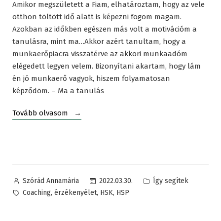
Amikor megszületett a Fiam, elhatároztam, hogy az vele
otthon töltött idő alatt is képezni fogom magam.
Azokban az időkben egészen más volt a motivációm a
tanulásra, mint ma…Akkor azért tanultam, hogy a
munkaerőpiacra visszatérve az akkori munkaadóm
elégedett legyen velem. Bizonyítani akartam, hogy lám
én jó munkaerő vagyok, hiszem folyamatosan
képződöm. – Ma a tanulás
„Így
Tovább olvasom
segítek…”
Posted
Posted
2022.03.30.
Így segítek
Szórád Annamária
by
in
Tags:
,
,
,
Coaching
érzékenyélet
HSK
HSP