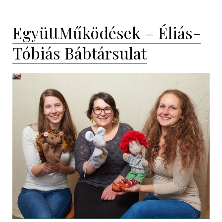
EgyüttMűködések – Éliás-
Tóbiás Bábtársulat