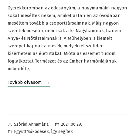
Gyerekkoromban az édesanyám, a nagymamáim nagyon
sokat meséltek nekem, amiket aztán én az óvodában
meséltem tovább a csoporttársaimnak. Máig nagyon
szeretek mesélni, nem csak a kisNagyfiamnak, hanem
Anya- és Nőtársaimnak is. A Műhelyben is kiemelt
szerepet kapnak a mesék, melyekkel szelíden
kísérhetem az életutakat. Mióta az eszemet tudom,
foglalkoztat Természet és az Ember harmóniájának
mibenléte,
„EgyüttMűködések
Tovább olvasom
–
Éliás-
Tóbiás
Bábtársulat”
Posted
2021.06.29.
Szórád Annamária
by
Posted
,
EgyüttMűködések
Így segítek