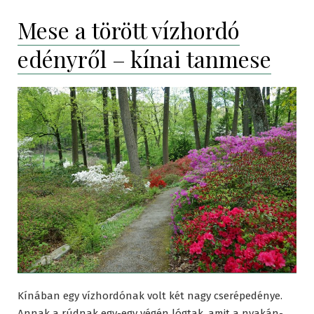
Mese a törött vízhordó
edényről – kínai tanmese
Kínában egy vízhordónak volt két nagy cserépedénye.
Annak a rúdnak egy-egy végén lógtak, amit a nyakán-