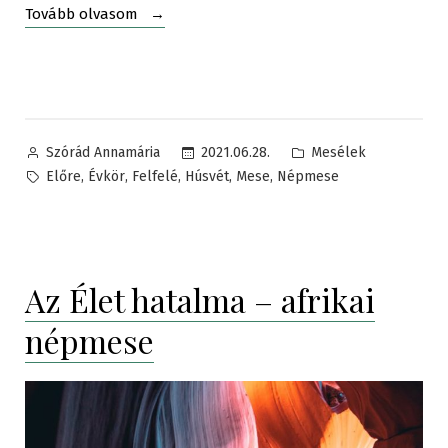
„Az
Tovább olvasom
angyalbárányok
–
Magyar
népmese”
Posted
Posted
2021.06.28.
Mesélek
Szórád Annamária
by
in
Tags:
,
,
,
,
,
Előre
Évkör
Felfelé
Húsvét
Mese
Népmese
Az Élet hatalma – afrikai
népmese