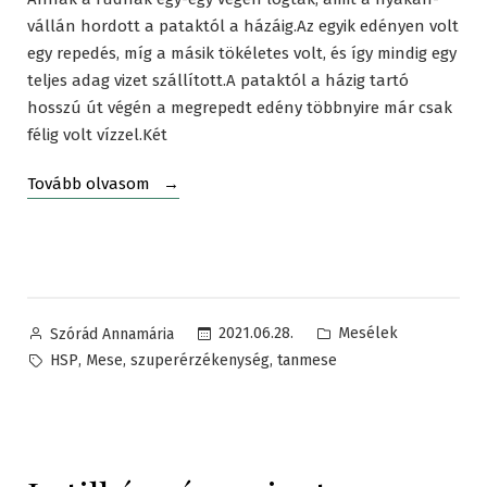
vállán hordott a pataktól a házáig.Az egyik edényen volt
egy repedés, míg a másik tökéletes volt, és így mindig egy
teljes adag vizet szállított.A pataktól a házig tartó
hosszú út végén a megrepedt edény többnyire már csak
félig volt vízzel.Két
„Mese
Tovább olvasom
a
törött
vízhordó
edényről
–
Posted
Posted
2021.06.28.
Mesélek
Szórád Annamária
kínai
by
in
Tags:
,
,
,
HSP
Mese
szuperérzékenység
tanmese
tanmese”