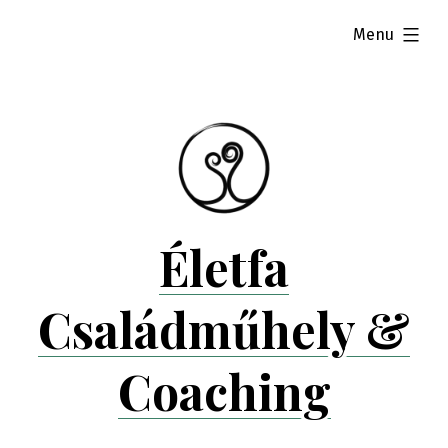
Skip
expanded
Menu
to
content
Életfa
Családműhely &
Coaching