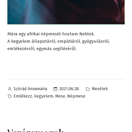
Mára egy afrikai népmesét hoztam Nektek.
A kegyelem állapotáról, empátiáról, gyógyulásról,
emlékezésről, egymás segítéséről.
Posted
Posted
2021.06.28.
Mesélek
Szórád Annamária
by
in
Tags:
,
,
,
Emlékezz
kegyelem
Mese
Népmese