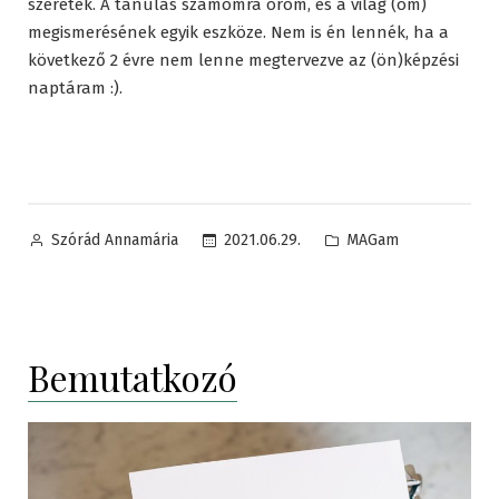
szeretek. A tanulás számomra öröm, és a világ (om)
megismerésének egyik eszköze. Nem is én lennék, ha a
következő 2 évre nem lenne megtervezve az (ön)képzési
naptáram :).
Posted
Posted
2021.06.29.
MAGam
Szórád Annamária
by
in
Bemutatkozó