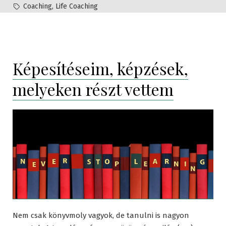
by
in
Tags:
,
Coaching
Life Coaching
Képesítéseim, képzések,
melyeken részt vettem
Nem csak könyvmoly vagyok, de tanulni is nagyon