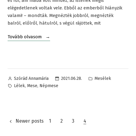
és fül, ám hiába volt mindez, az istenek mégis
elégedetlenek voltak vele. Ebből az emberből hiányzik
valami! – mondták. Megnézték jobbról, megnézték
balról, előlről, hátulról, s végül rájöttek, mit
„Az
Tovább olvasom
ember
lelke
–
mongol
népmese”
Posted
Posted
2021.06.28.
Mesélek
Szórád Annamária
by
in
Tags:
,
,
Lélek
Mese
Népmese
Bejegyzések
Newer posts
1
2
3
4
lapozása