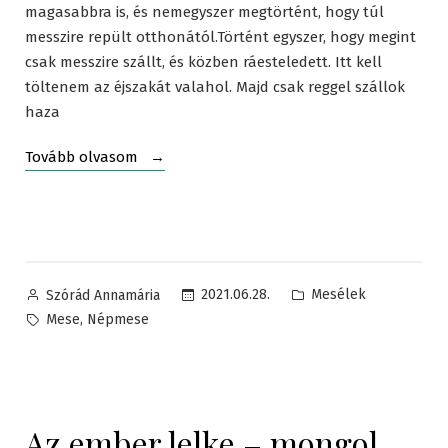
magasabbra is, és nemegyszer megtörtént, hogy túl
messzire repült otthonától.Történt egyszer, hogy megint
csak messzire szállt, és közben ráesteledett. Itt kell
töltenem az éjszakát valahol. Majd csak reggel szállok
haza
„Lotilkó
Tovább olvasom
szárnyai
–
tunguz
népmese”
Posted
Posted
2021.06.28.
Mesélek
Szórád Annamária
by
in
Tags:
,
Mese
Népmese
Az ember lelke – mongol