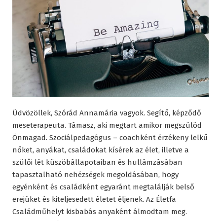
Üdvözöllek, Szórád Annamária vagyok. Segítő, képződő
meseterapeuta. Támasz, aki megtart amikor megszülöd
Önmagad. Szociálpedagógus – coachként érzékeny lelkű
nőket, anyákat, családokat kísérek az élet, illetve a
szülői lét küszöbállapotaiban és hullámzásában
tapasztalható nehézségek megoldásában, hogy
egyénként és családként egyaránt megtalálják belső
erejüket és kiteljesedett életet éljenek. Az Életfa
Családműhelyt kisbabás anyaként álmodtam meg.