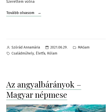
Szerettem volna
„Bemutatkozó”
Tovább olvasom
Posted
Posted
2021.06.29.
MAGam
Szórád Annamária
by
in
Tags:
,
,
Családműhely
Életfa
Rólam
Az angyalbárányok –
Magyar népmese