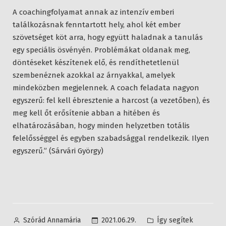
A coachingfolyamat annak az intenzív emberi
találkozásnak fenntartott hely, ahol két ember
szövetséget köt arra, hogy együtt haladnak a tanulás
egy speciális ösvényén. Problémákat oldanak meg,
döntéseket készítenek elő, és rendíthetetlenül
szembenéznek azokkal az árnyakkal, amelyek
mindeközben megjelennek. A coach feladata nagyon
egyszerű: fel kell ébresztenie a harcost (a vezetőben), és
meg kell őt erősítenie abban a hitében és
elhatározásában, hogy minden helyzetben totális
felelősséggel és egyben szabadsággal rendelkezik. Ilyen
egyszerű.” (Sárvári György)
Posted
Posted
2021.06.29.
Így segítek
Szórád Annamária