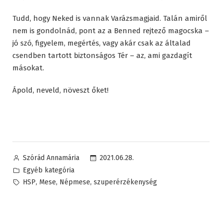
Tudd, hogy Neked is vannak Varázsmagjaid. Talán amiről
nem is gondolnád, pont az a Benned rejtező magocska –
jó szó, figyelem, megértés, vagy akár csak az általad
csendben tartott biztonságos Tér – az, ami gazdagít
másokat.
Ápold, neveld, növeszt őket!
Posted
2021.06.28.
Szórád Annamária
by
Posted
Egyéb kategória
in
Tags:
,
,
,
HSP
Mese
Népmese
szuperérzékenység