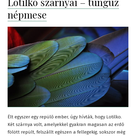
Lotilkó szárnyai – tunguz
népmese
Élt egyszer egy repülõ ember, úgy hívták, hogy Lotilko.
Két szárnya volt, amelyekkel gyakran magasan az erdõ
fölött repült, felszállt egészen a fellegekig, sokszor még